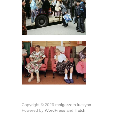
Copyright © 2026
małgorzata łuczyna
Powered by
WordPress
and
Hatch