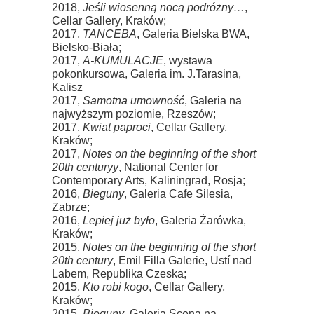
2018,
Jeśli wiosenną nocą podróżny…
,
Cellar Gallery, Kraków;
2017,
TANCEBA
, Galeria Bielska BWA,
Bielsko-Biała;
2017,
A-KUMULACJE
, wystawa
pokonkursowa, Galeria im. J.Tarasina,
Kalisz
2017,
Samotna umowność
, Galeria na
najwyższym poziomie, Rzeszów;
2017,
Kwiat paproci
, Cellar Gallery,
Kraków;
2017,
Notes on the beginning of the short
20th centuryy
, National Center for
Contemporary Arts, Kaliningrad, Rosja;
2016,
Bieguny
, Galeria Cafe Silesia,
Zabrze;
2016,
Lepiej już było
, Galeria Żarówka,
Kraków;
2015,
Notes on the beginning of the short
20th century
, Emil Filla Galerie, Ustí nad
Labem, Republika Czeska;
2015,
Kto robi kogo
, Cellar Gallery,
Kraków;
2015,
Bieguny
, Galeria Scena na