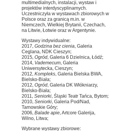
multimedialnych, instalacji, wystaw i
projektów interdyscyplinarnych.
Uczestniczyła w wystawach zbiorowych w
Polsce oraz za granicą m.in. w
Niemczech, Wielkiej Brytanii, Czechach,
na Litwie, Łotwie oraz w Argentynie.
Wystawy indywidualne:
2017,
Godzina bez cienia
, Galeria
Ceglana, NDK Cieszyn;
2015,
Ogród
, Galeria 6 Dzielnica, Łódź;
2014,
Vademecum
, Galeria
Uniwersytecka, Cieszyn;
2012,
Kompleks
, Galeria Bielska BWA,
Bielsko-Biała;
2012,
Ogród
, Galeria DK Włókniarzy,
Bielsko-Biała;
2011,
Seniorki
, Śląski Teatr Tańca, Bytom;
2010,
Seniorki
, Galeria Pod/Nad,
Tarnowskie Góry;
2006,
Balade apie
, Artcore Galerija,
Wilno, Litwa;
Wybrane wystawy zbiorowe: