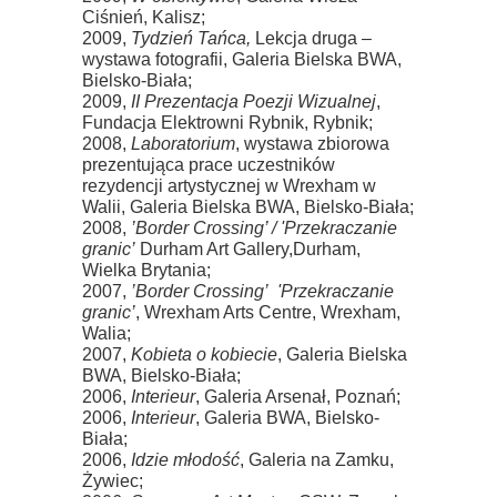
Ciśnień, Kalisz;
2009,
Tydzień Tańca,
Lekcja druga –
wystawa fotografii, Galeria Bielska BWA,
Bielsko-Biała;
2009,
II Prezentacja Poezji Wizualnej
,
Fundacja Elektrowni Rybnik, Rybnik;
2008,
Laboratorium
, wystawa zbiorowa
prezentująca prace uczestników
rezydencji artystycznej w Wrexham w
Walii, Galeria Bielska BWA, Bielsko-Biała;
2008,
’Border Crossing’ / 'Przekraczanie
granic’
Durham Art Gallery,Durham,
Wielka Brytania;
2007,
’Border Crossing’ 'Przekraczanie
granic’
, Wrexham Arts Centre, Wrexham,
Walia;
2007,
Kobieta o kobiecie
, Galeria Bielska
BWA, Bielsko-Biała;
2006,
Interieur
, Galeria Arsenał, Poznań;
2006,
Interieur
, Galeria BWA, Bielsko-
Biała;
2006,
Idzie młodość
, Galeria na Zamku,
Żywiec;