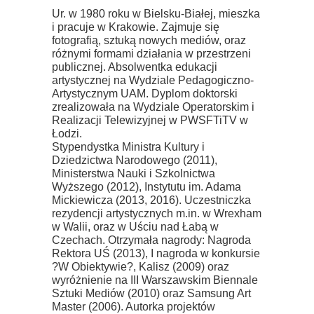
Ur. w 1980 roku w Bielsku-Białej, mieszka
i pracuje w Krakowie. Zajmuje się
fotografią, sztuką nowych mediów, oraz
różnymi formami działania w przestrzeni
publicznej. Absolwentka edukacji
artystycznej na Wydziale Pedagogiczno-
Artystycznym UAM. Dyplom doktorski
zrealizowała na Wydziale Operatorskim i
Realizacji Telewizyjnej w PWSFTiTV w
Łodzi.
Stypendystka Ministra Kultury i
Dziedzictwa Narodowego (2011),
Ministerstwa Nauki i Szkolnictwa
Wyższego (2012), Instytutu im. Adama
Mickiewicza (2013, 2016). Uczestniczka
rezydencji artystycznych m.in. w Wrexham
w Walii, oraz w Uściu nad Łabą w
Czechach. Otrzymała nagrody: Nagroda
Rektora UŚ (2013), I nagroda w konkursie
?W Obiektywie?, Kalisz (2009) oraz
wyróżnienie na III Warszawskim Biennale
Sztuki Mediów (2010) oraz Samsung Art
Master (2006). Autorka projektów