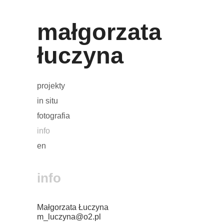
małgorzata
łuczyna
projekty
in situ
fotografia
info
en
info
Małgorzata Łuczyna
m_luczyna@o2.pl