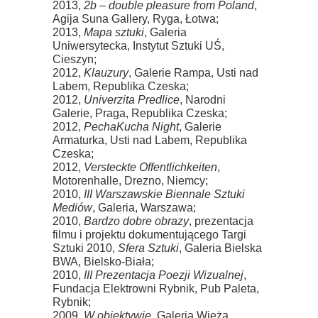
2013,
2b – double pleasure from Poland
,
Agija Suna Gallery, Ryga, Łotwa;
2013,
Mapa sztuki
, Galeria
Uniwersytecka, Instytut Sztuki UŚ,
Cieszyn;
2012,
Klauzury
, Galerie Rampa, Usti nad
Labem, Republika Czeska;
2012,
Univerzita Predlice
, Narodni
Galerie, Praga, Republika Czeska;
2012,
PechaKucha Night
, Galerie
Armaturka, Usti nad Labem, Republika
Czeska;
2012,
Versteckte Offentlichkeiten
,
Motorenhalle, Drezno, Niemcy;
2010,
III Warszawskie Biennale Sztuki
Mediów
, Galeria, Warszawa;
2010,
Bardzo dobre obrazy
, prezentacja
filmu i projektu dokumentującego Targi
Sztuki 2010,
Sfera Sztuki
, Galeria Bielska
BWA, Bielsko-Biała;
2010,
III Prezentacja Poezji Wizualnej
,
Fundacja Elektrowni Rybnik, Pub Paleta,
Rybnik;
2009,
W obiektywie
, Galeria Wieża